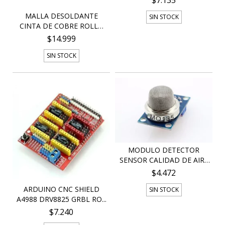
$7.135
MALLA DESOLDANTE
SIN STOCK
CINTA DE COBRE ROLLO
3,...
$14.999
SIN STOCK
MODULO DETECTOR
SENSOR CALIDAD DE AIRE
M...
$4.472
ARDUINO CNC SHIELD
SIN STOCK
A4988 DRV8825 GRBL RO...
$7.240