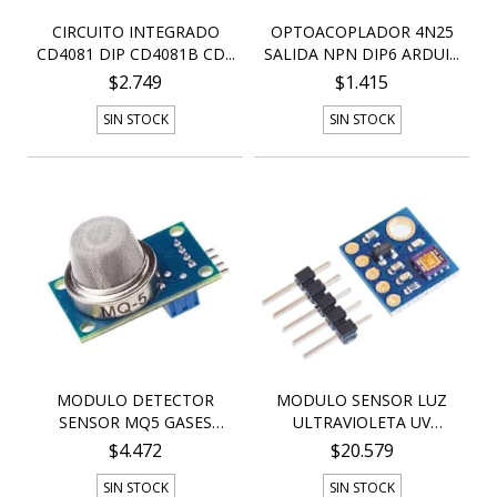
CIRCUITO INTEGRADO
OPTOACOPLADOR 4N25
CD4081 DIP CD4081B CD...
SALIDA NPN DIP6 ARDUI...
$2.749
$1.415
SIN STOCK
SIN STOCK
MODULO DETECTOR
MODULO SENSOR LUZ
SENSOR MQ5 GASES
ULTRAVIOLETA UV
COMBUST...
ML8511...
$4.472
$20.579
SIN STOCK
SIN STOCK