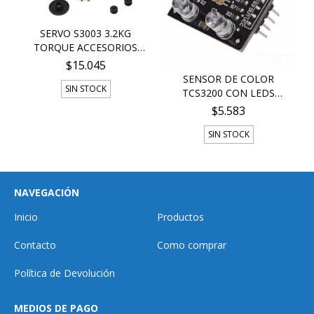
SERVO S3003 3.2KG
TORQUE ACCESORIOS
ROBO...
$15.045
SENSOR DE COLOR
SIN STOCK
TCS3200 CON LEDS
ILUMINA...
$5.583
SIN STOCK
NAVEGACIÓN
Inicio
Productos
Contacto
Como comprar
Política de Devolución
MEDIOS DE PAGO