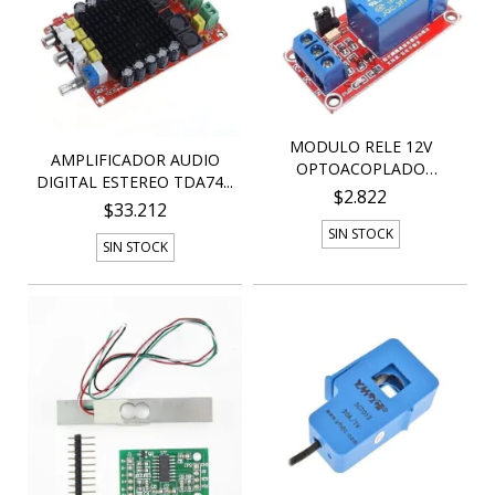
MODULO RELE 12V
AMPLIFICADOR AUDIO
OPTOACOPLADO
DIGITAL ESTEREO TDA74...
BORNERA ARD...
$2.822
$33.212
SIN STOCK
SIN STOCK