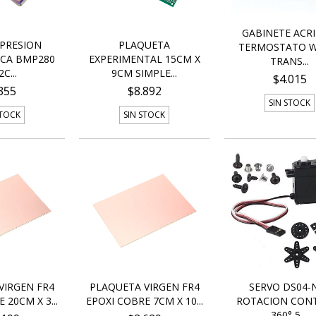
GABINETE ACRI
PRESION
PLAQUETA
TERMOSTATO W
CA BMP280
EXPERIMENTAL 15CM X
TRANS...
2C...
9CM SIMPLE...
$4.015
355
$8.892
SIN STOCK
STOCK
SIN STOCK
VIRGEN FR4
PLAQUETA VIRGEN FR4
SERVO DS04-
 20CM X 3...
EPOXI COBRE 7CM X 10...
ROTACION CON
360° 5....