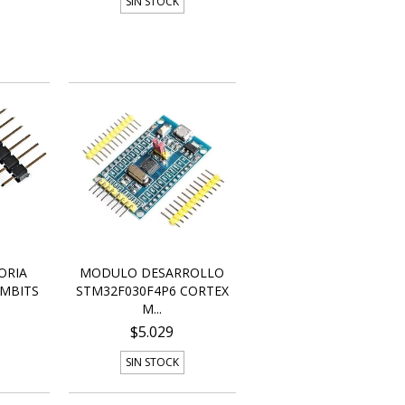
SIN STOCK
ORIA
MODULO DESARROLLO
8MBITS
STM32F030F4P6 CORTEX
M...
$5.029
SIN STOCK