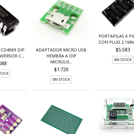
PORTAPILAS 6 PI
CON PLUG 2.1MM 
$5.583
CD4069 DIP
ADAPTADOR MICRO USB
VERSOR C...
HEMBRA A DIP
SIN STOCK
MICROUS...
088
$1.720
STOCK
SIN STOCK