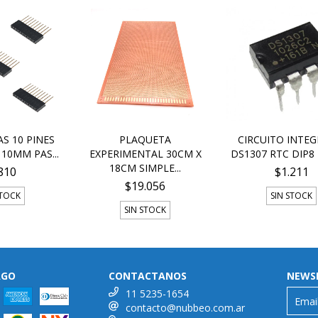
AS 10 PINES
PLAQUETA
CIRCUITO INTE
10MM PAS...
EXPERIMENTAL 30CM X
DS1307 RTC DIP8 R
18CM SIMPLE...
810
$1.211
$19.056
STOCK
SIN STOCK
SIN STOCK
AGO
CONTACTANOS
NEWS
11 5235-1654
contacto@nubbeo.com.ar