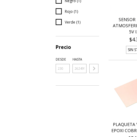
Negro (1)
Rojo (1)
SENSOR 
Verde (1)
ATMOSFERI
5V I
$4.
Precio
SIN 
DESDE
HASTA
PLAQUETA 
EPOXI COBRE