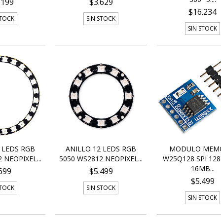
.199
$3.629
$16.234
STOCK
SIN STOCK
SIN STOCK
 LEDS RGB
ANILLO 12 LEDS RGB
MODULO MEM
 NEOPIXEL...
5050 WS2812 NEOPIXEL...
W25Q128 SPI 12
16MB...
699
$5.499
$5.499
STOCK
SIN STOCK
SIN STOCK