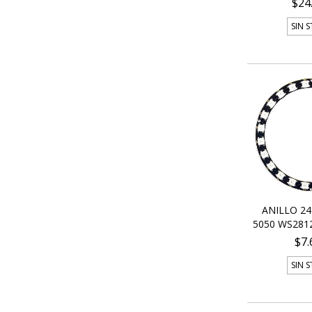
$24
SIN 
ANILLO 24
5050 WS2812
$7.
SIN 