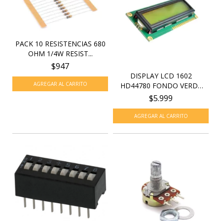
PACK 10 RESISTENCIAS 680
OHM 1/4W RESIST...
$947
DISPLAY LCD 1602
HD44780 FONDO VERDE
TEX...
$5.999